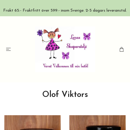
Frakt 65:- Fraktfritt över 599:- inom Sverige. 2-5 dagars leveranstid.
Olof Viktors