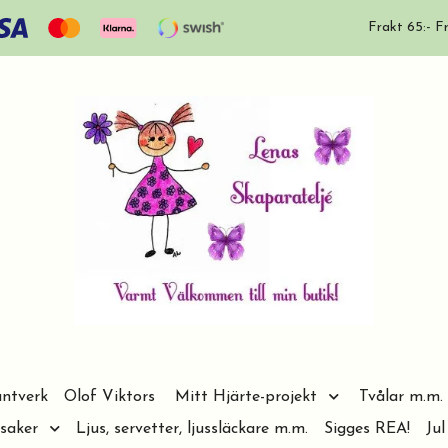
Frakt 65:- Fr
ntverk
Olof Viktors
Mitt Hjärte-projekt
Tvålar m.m.
saker
Ljus, servetter, ljussläckare m.m.
Sigges REA!
Jul