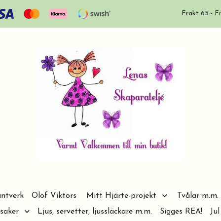
Frakt 65:- Fr
ntverk
Olof Viktors
Mitt Hjärte-projekt
Tvålar m.m.
saker
Ljus, servetter, ljussläckare m.m.
Sigges REA!
Jul