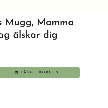
s Mugg, Mamma
ag älskar dig
LÄGG I KORGEN