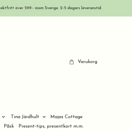
aktfritt över 599:- inom Sverige. 2-5 dagars leveranstid.
Varukorg
Tina Järdhult
Majas Cottage
Påsk
Present-tips, presentkort m.m.