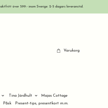
aktfritt över 599:- inom Sverige. 2-5 dagars leveranstid.
Varukorg
Tina Järdhult
Majas Cottage
Påsk
Present-tips, presentkort m.m.