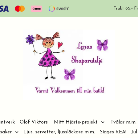
Frakt 65:- Fr
ntverk
Olof Viktors
Mitt Hjärte-projekt
Tvålar m.m.
saker
Ljus, servetter, ljussläckare m.m.
Sigges REA!
Jul