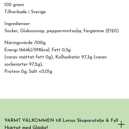
100 gram
Tillverkade i Sverige
Ingredienser:
Socker, Glukossirap, pepparmintsolja, färgämne (E120)
Näringsvärde /100g
Energi 1664kJ/398kcal, Fett 0,3g
(varav mättat fett 0g), Kolhydrater 97,3g (varav
sockerarter 97,2g),
Protein 0g, Salt <0,01g
VARMT VÄLKOMMEN till Lenas Skaparatelje & Fyll
Hjärtat med Glädje!