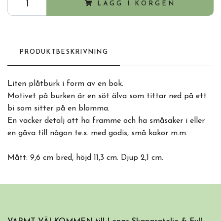
LÄGG I KORGEN
PRODUKTBESKRIVNING
Liten plåtburk i form av en bok.
Motivet på burken är en söt älva som tittar ned på ett
bi som sitter på en blomma.
En vacker detalj att ha framme och ha småsaker i eller
en gåva till någon te.x. med godis, små kakor m.m.
Mått:
9,6 cm bred, höjd 11,3 cm. Djup 2,1 cm.