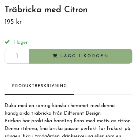
Träbricka med Citron
195 kr
I lager
LÄGG I KORGEN
PRODUKTBESKRIVNING
Duka med en somrig känsla i hemmet med denna
handgjorda träbricka från Different Design.
Brickan har praktiska handtag finns med motiv av citron.
Denna stilrena, fina bricka passar perfekt för frukost på
sängen, fika i trädgården, drinkservering eller som en