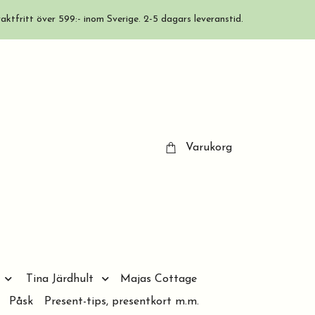
aktfritt över 599:- inom Sverige. 2-5 dagars leveranstid.
Varukorg
Tina Järdhult
Majas Cottage
Påsk
Present-tips, presentkort m.m.