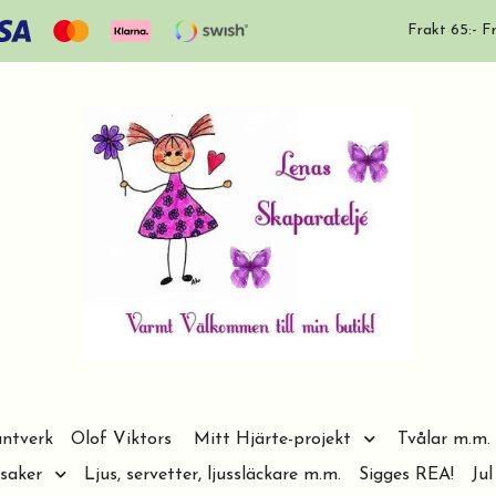
Frakt 65:- Fr
ntverk
Olof Viktors
Mitt Hjärte-projekt
Tvålar m.m.
saker
Ljus, servetter, ljussläckare m.m.
Sigges REA!
Jul