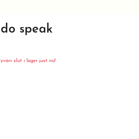
 do speak
värr slut i lager just nu!