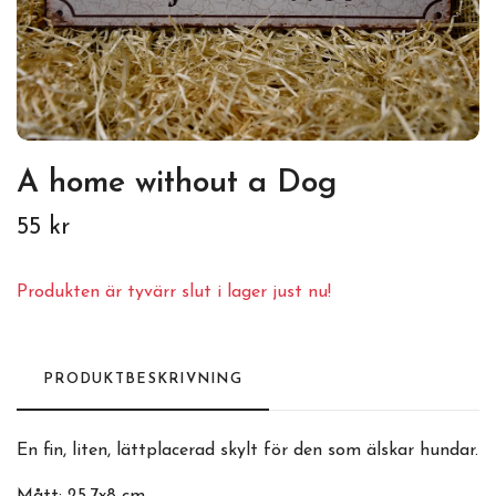
A home without a Dog
55 kr
Produkten är tyvärr slut i lager just nu!
PRODUKTBESKRIVNING
En fin, liten, lättplacerad skylt för den som älskar hundar.
Mått: 25,7x8 cm