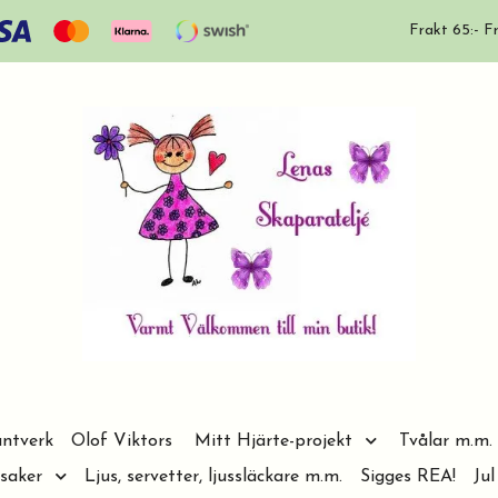
Frakt 65:- Fr
ntverk
Olof Viktors
Mitt Hjärte-projekt
Tvålar m.m.
saker
Ljus, servetter, ljussläckare m.m.
Sigges REA!
Jul