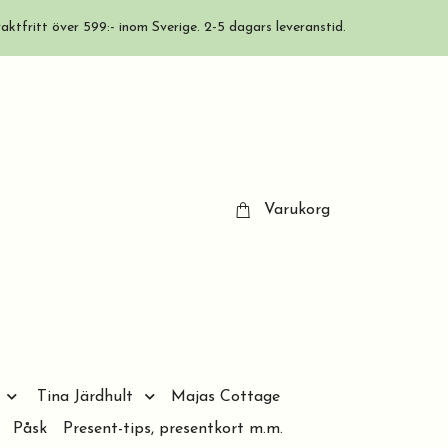
aktfritt över 599:- inom Sverige. 2-5 dagars leveranstid.
Varukorg
Tina Järdhult
Majas Cottage
Påsk
Present-tips, presentkort m.m.