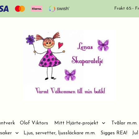
Frakt 65:- Fr
ntverk
Olof Viktors
Mitt Hjärte-projekt
Tvålar m.m.
saker
Ljus, servetter, ljussläckare m.m.
Sigges REA!
Jul