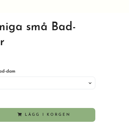
miga små Bad-
r
Bad-dam
LÄGG I KORGEN