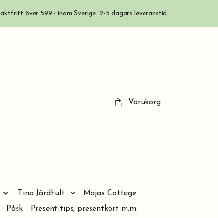
aktfritt över 599:- inom Sverige. 2-5 dagars leveranstid.
Varukorg
Tina Järdhult
Majas Cottage
Påsk
Present-tips, presentkort m.m.