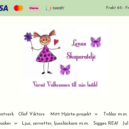
Frakt 65:- Fr
ntverk
Olof Viktors
Mitt Hjärte-projekt
Tvålar m.m.
saker
Ljus, servetter, ljussläckare m.m.
Sigges REA!
Jul