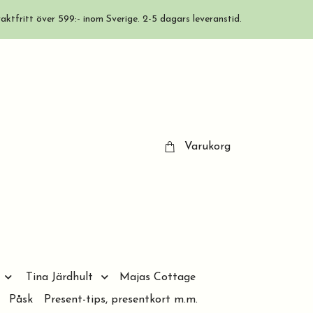
aktfritt över 599:- inom Sverige. 2-5 dagars leveranstid.
Varukorg
Tina Järdhult
Majas Cottage
Påsk
Present-tips, presentkort m.m.