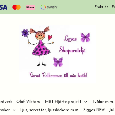
Frakt 65:- Fr
ntverk
Olof Viktors
Mitt Hjärte-projekt
Tvålar m.m.
saker
Ljus, servetter, ljussläckare m.m.
Sigges REA!
Jul