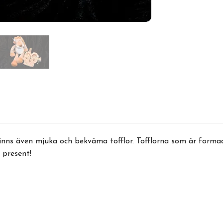
inns även mjuka och bekväma tofflor. Tofflorna som är formade
d present!