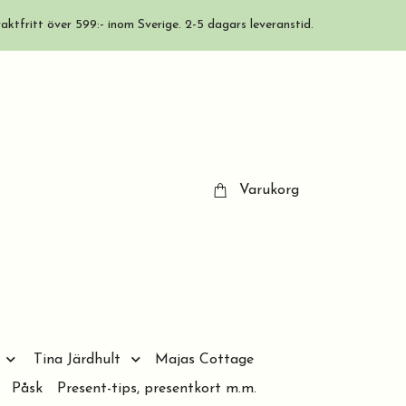
aktfritt över 599:- inom Sverige. 2-5 dagars leveranstid.
Varukorg
Tina Järdhult
Majas Cottage
Påsk
Present-tips, presentkort m.m.