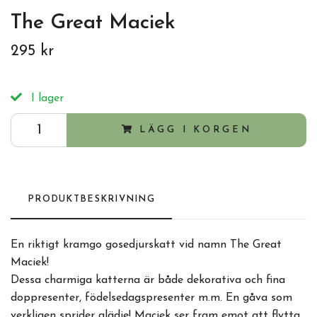
The Great Maciek
295 kr
I lager
LÄGG I KORGEN
PRODUKTBESKRIVNING
En riktigt kramgo gosedjurskatt vid namn The Great
Maciek!
Dessa charmiga katterna är både dekorativa och fina
doppresenter, födelsedagspresenter m.m. En gåva som
verkligen sprider glädje! Maciek ser fram emot att flytta