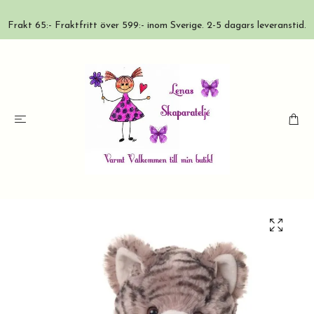
Frakt 65:- Fraktfritt över 599:- inom Sverige. 2-5 dagars leveranstid.