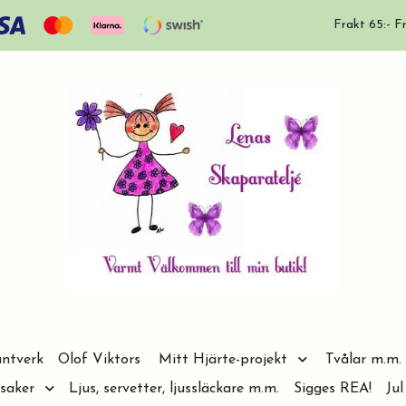
Frakt 65:- Fr
ntverk
Olof Viktors
Mitt Hjärte-projekt
Tvålar m.m.
saker
Ljus, servetter, ljussläckare m.m.
Sigges REA!
Jul