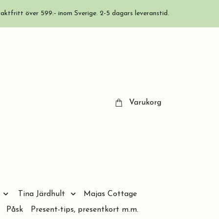
aktfritt över 599:- inom Sverige. 2-5 dagars leveranstid.
Varukorg
Tina Järdhult
Majas Cottage
Påsk
Present-tips, presentkort m.m.