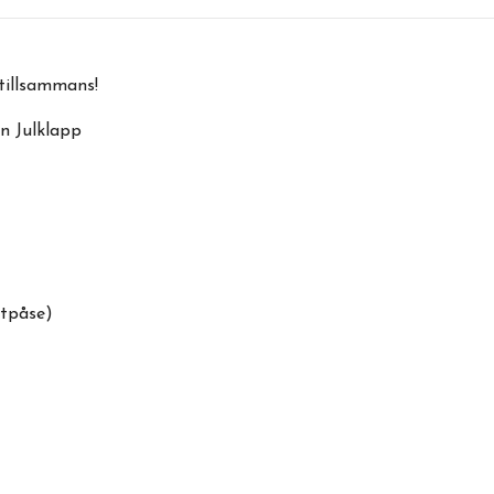
tillsammans!
en Julklapp
ätpåse)