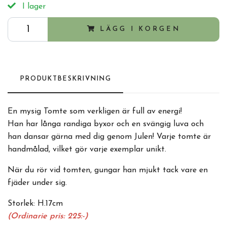
I lager
LÄGG I KORGEN
PRODUKTBESKRIVNING
En mysig Tomte som verkligen är full av energi!
Han har långa randiga byxor och en svängig luva och
han dansar gärna med dig genom Julen! Varje tomte är
handmålad, vilket gör varje exemplar unikt.
När du rör vid tomten, gungar han mjukt tack vare en
fjäder under sig.
Storlek: H.17cm
(Ordinarie pris: 225:-)