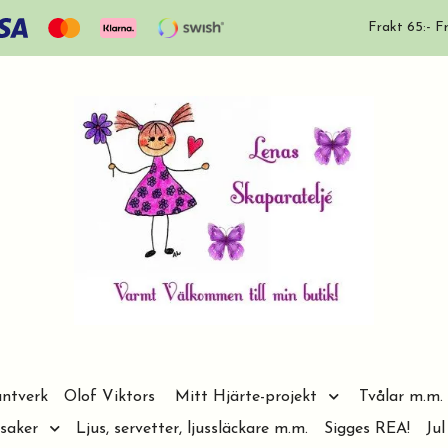
Frakt 65:- Fr
ntverk
Olof Viktors
Mitt Hjärte-projekt
Tvålar m.m.
saker
Ljus, servetter, ljussläckare m.m.
Sigges REA!
Jul