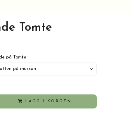
nde Tomte
nde på Tomte
otten på mössan
LÄGG I KORGEN