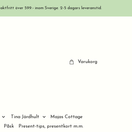
aktfritt över 599:- inom Sverige. 2-5 dagars leveranstid.
Varukorg
Tina Järdhult
Majas Cottage
Påsk
Present-tips, presentkort m.m.