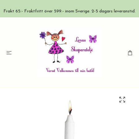
Frakt 65:- Fraktfritt över 599:- inom Sverige. 2-5 dagars leveranstid.