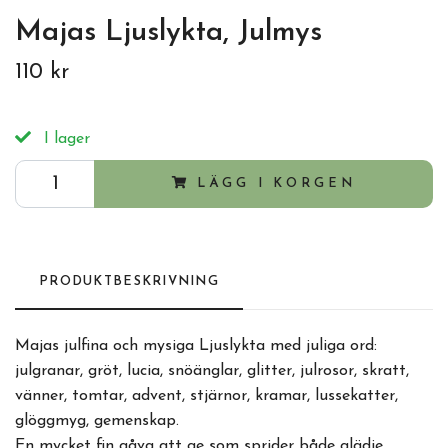
Majas Ljuslykta, Julmys
110 kr
I lager
LÄGG I KORGEN
PRODUKTBESKRIVNING
Majas julfina och mysiga Ljuslykta med juliga ord:
julgranar, gröt, lucia, snöänglar, glitter, julrosor, skratt,
vänner, tomtar, advent, stjärnor, kramar, lussekatter,
glöggmyg, gemenskap.
En mycket fin gåva att ge som sprider både glädje,