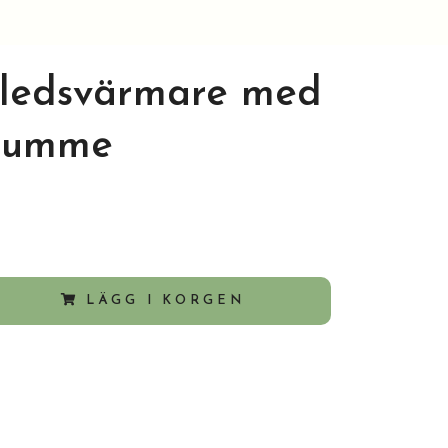
ledsvärmare med
 tumme
LÄGG I KORGEN