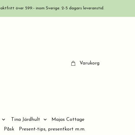
aktfritt över 599:- inom Sverige. 2-5 dagars leveranstid.
Varukorg
Tina Järdhult
Majas Cottage
Påsk
Present-tips, presentkort m.m.