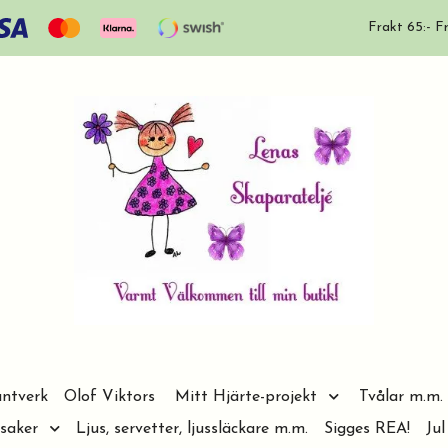
Frakt 65:- Fr
ntverk
Olof Viktors
Mitt Hjärte-projekt
Tvålar m.m.
saker
Ljus, servetter, ljussläckare m.m.
Sigges REA!
Jul