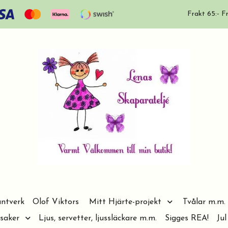
Frakt 65:- Fr
ntverk
Olof Viktors
Mitt Hjärte-projekt
Tvålar m.m.
saker
Ljus, servetter, ljussläckare m.m.
Sigges REA!
Jul