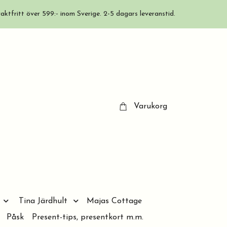
aktfritt över 599:- inom Sverige. 2-5 dagars leveranstid.
Varukorg
Tina Järdhult
Majas Cottage
Påsk
Present-tips, presentkort m.m.